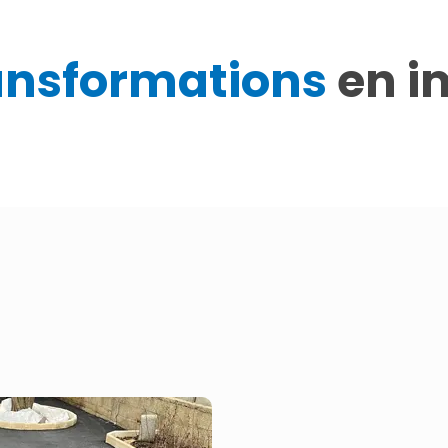
ansformations
en i